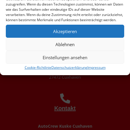
zuzugreifen. Wenn du diesen Technologien zustimmst, können wir Daten
wie das Surfverhalten oder eindeutige IDs auf dieser Website
AutoCrew Kuske
Wurster Nordseeküste
verarbeiten. Wenn du deine Zustimmung nicht erteilst oder zurückziehst,
Wannaer Weg 2a
können bestimmte Merkmale und Funktionen beeinträchtigt werden.
27639 Wurster Nordseeküste
Akzeptieren
Kuske Karosserie- & Lackiertechnik
Ablehnen
Humphry-Davy-Str. 44
27472 Cuxhaven
Einstellungen ansehen
Freizeitmobile Kuske
Cookie-Richtlinie
Datenschutzerklärung
Impressum
Meyerstraße 29
27472 Cuxhaven
Kontakt
AutoCrew Kuske Cuxhaven